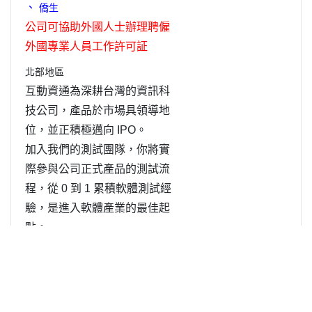
、
僑生
公司可協助外國人士辦理聘僱
外國專業人員工作許可証
北部地區
互動資通為深耕台灣的資訊科
技公司，產品於市場具領導地
位，並正積極邁向 IPO。
加入我們的測試團隊，你將實
際參與公司正式產品的測試流
程，從 0 到 1 累積軟體測試經
驗，是進入軟體產業的最佳起
點。
在這個職位你可以獲得：
1. 實際參與 企業級 WEB / APP
產品測試