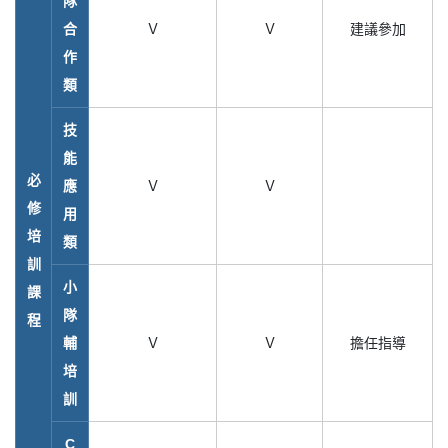
隊
合
Ｖ
Ｖ
建議參加
作
類
技
能
必
應
Ｖ
Ｖ
修
用
培
類
訓
小
課
隊
程
輔
Ｖ
Ｖ
擔任指導
培
訓
C