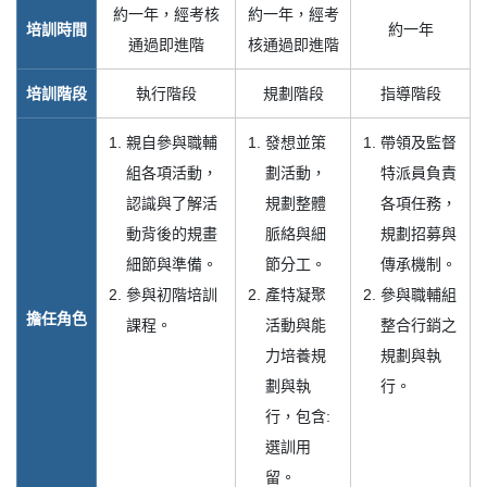
約一年，經考核
約一年，經考
培訓時間
約一年
通過即進階
核通過即進階
培訓階段
執行階段
規劃階段
指導階段
親自參與職輔
發想並策
帶領及監督
組各項活動，
劃活動，
特派員負責
認識與了解活
規劃整體
各項任務，
動背後的規畫
脈絡與細
規劃招募與
細節與準備。
節分工。
傳承機制。
參與初階培訓
產特凝聚
參與職輔組
擔任角色
課程。
活動與能
整合行銷之
力培養規
規劃與執
劃與執
行。
行，包含:
選訓用
留。