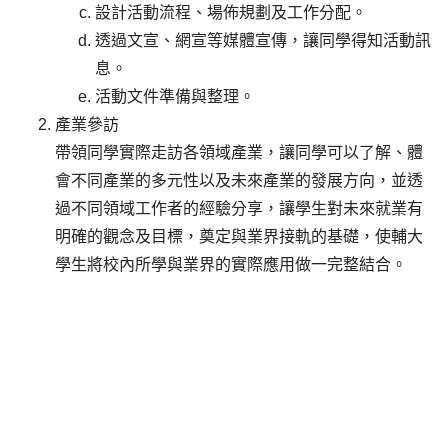
設計活動流程、場佈規劃及工作分配。
透過文宣、網宣等媒體宣傳，讓同學得知活動訊
息。
活動文件準備與整理。
產業參訪
帶領同學實際走訪各領域產業，讓同學可以了解、體
會不同產業的多元性以及未來產業的發展方向，並透
過不同領域工作者的經驗分享，讓學生對未來就業有
明確的觀念及目標，奠定與業界接軌的基礎，使輔大
學生將校內所學與業界的實際應用做一完整結合。
★ 規劃工作
主要任務在於規劃與執行當學年全校產業參訪活
動，選定近年熱門之新興產業以及非營利組織做
為輔大學生參訪地點。
設計活動作業流程及整合性宣傳行銷。
建立輔大與產業界溝通與合作的長期模式。