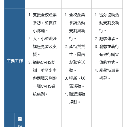
支援全校產業
全校產業
從旁協助活
參訪，並擔任
參訪活動
動規劃及執
小隊輔。
規劃與執
行。
大、小型職涯
行。
經驗傳承。
講座見習及支
產特幫幫
發想並執行
援。
忙、團內
有效行銷宣
主要工作
通過CVHS培
凝聚等活
傳的方式。
訓，並至少主
動。
產學特派員
帶兩場及副帶
迎新、送
招募。
一場CVHS系
舊活動。
統施測。
職涯活動
規劃。
團