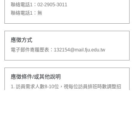
聯絡電話1：
02-2905-3011
聯絡電話1：
無
應徵方式
電子郵件寄履歷表：
132154@mail.fju.edu.tw
應徵條件/或其他說明
1. 訪員需求人數8-10位，視每位訪員排班時數調整招
募人數。
2. 不限科系，以日間部學生、能配合排班時間者優先
錄取。
3. 具電訪經驗、口條清晰、應對條理清楚、情商高，
及勇於接受挑戰者優先錄取。