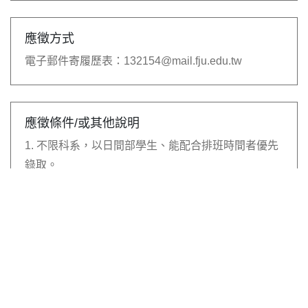
應徵方式
電子郵件寄履歷表：
132154@mail.fju.edu.tw
應徵條件/或其他說明
1. 不限科系，以日間部學生、能配合排班時間者優先
錄取。
2. 具電訪經驗、口條清晰、應對條理清楚、情商高，
及勇於接受挑戰者優先錄取。
3. 具備雲端存取、excel、skype網路電話等軟體操作
能力者尤佳。
4. 應徵請寄履歷至132154@mail.fju.edu.tw信箱。
5. 履歷寄件主旨請為「應徵職輔組短期電訪員」。
6. 培訓後一周為試用期，期間不符規定、無法順利執