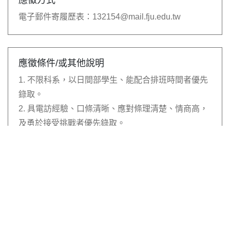
電子郵件寄履歷表：
132154@mail.fju.edu.tw
應徵條件/或其他說明
1. 不限科系，以日間部學生、能配合排班時間者優先
錄取。
2. 具電訪經驗、口條清晰、應對條理清楚、情商高，
及勇於接受挑戰者優先錄取。
3. 具備雲端存取、excel、skype網路電話等軟體操作
能力者尤佳。
4. 應徵請寄履歷至132154@mail.fju.edu.tw信箱。
5. 履歷寄件主旨請為「應徵職輔組短期電訪員」。
6. 培訓後一周為試用期，期間不符規定、無法順利執
行工作者，不予錄用。
7. 工作採排班制，將視疫情狀況，調整分組排班或進