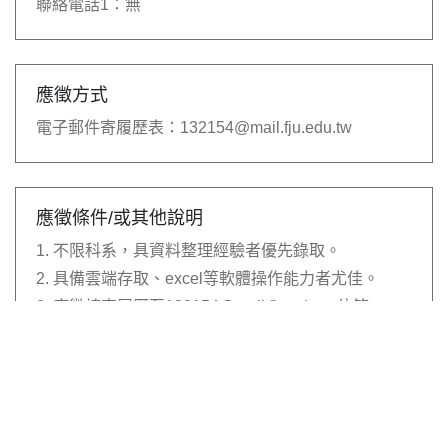
聯絡電話1：
無
應徵方式
電子郵件寄履歷表：
132154@mail.fju.edu.tw
應徵條件/或其他說明
1. 不限科系，具資料整理經驗者優先錄取。
2. 具備雲端存取、excel等軟體操作能力者尤佳。
3. 應徵請寄履歷至132154@mail.fju.edu.tw信箱。
4. 履歷寄件主旨請為「應徵職輔組資料處理工讀
生」。
若有其他問題，可於面試時向負責助教提出，或事先
來電詢問02-2905-2064 陳助教。