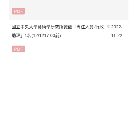
國立中央大學藝術學研究所誠徵「專任人員-行政
2022-
助理」1名(12/1217:00前)
11-22
«
‹
56
57
58
60
61
62
›
»
59