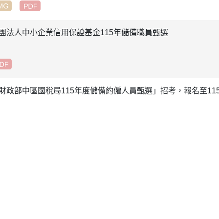
團法人中小企業信用保證基金115年儲備職員甄選
財政部中區國稅局115年度儲備約僱人員甄選」招考，報名至115年05
南市政府勞工局職訓就服中心「115年度大專青年學生公部門暑期
名面試
立中央大學圖書館誠徵「專任人員-職務代理人」,至5月18日止